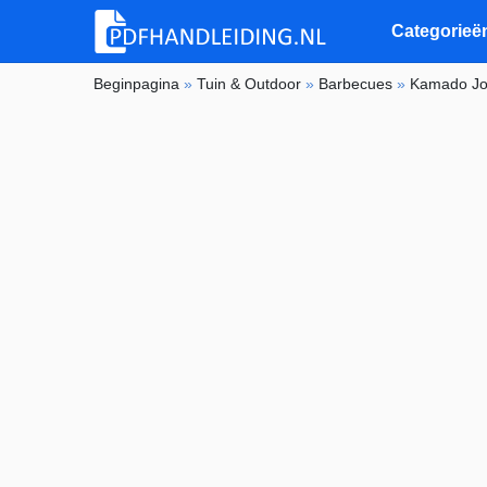
Categorieë
Beginpagina
»
Tuin & Outdoor
»
Barbecues
»
Kamado J