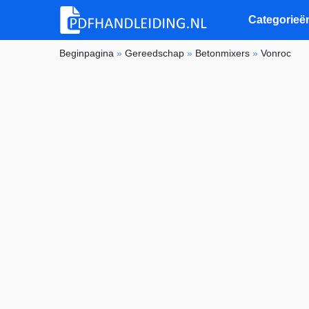
Categorieë
Beginpagina
»
Gereedschap
»
Betonmixers
»
Vonroc