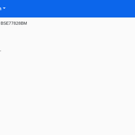
n
 BSE77828BM
.