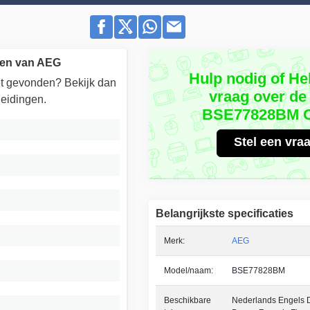
gen van AEG
Hulp nodig of He
iet gevonden? Bekijk dan
vraag over d
eidingen.
BSE77828BM 
Stel een vra
Belangrijkste specificaties
Merk:
AEG
Model/naam:
BSE77828BM
Beschikbare
Nederlands Engels 