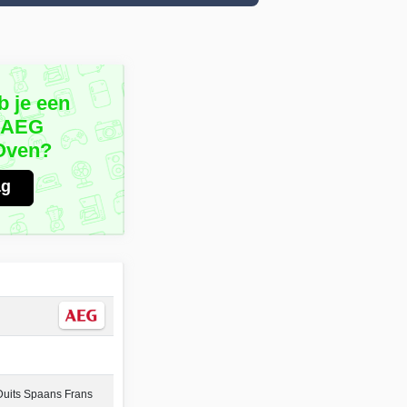
b je een
e AEG
Oven?
ag
Duits Spaans Frans