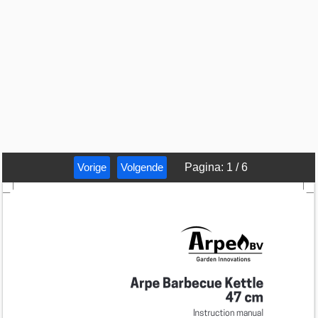
Vorige
Volgende
Pagina
:
1
/
6