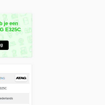
b je een
AG E325C
?
ag
TAG
325C
ederlands