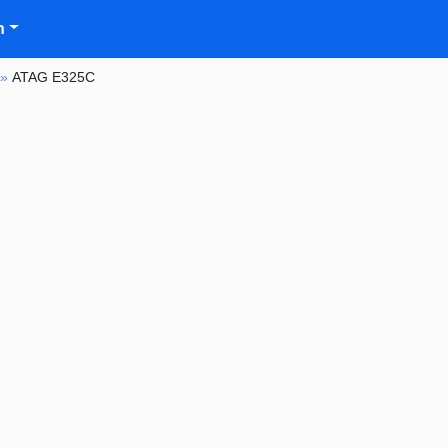
n
»
ATAG E325C