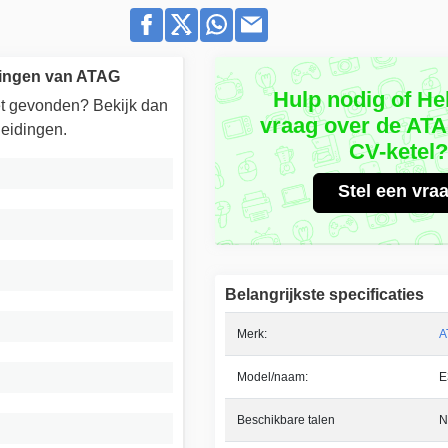
dingen van ATAG
Hulp nodig of He
iet gevonden? Bekijk dan
vraag over de AT
eidingen.
CV-ketel
Stel een vra
Belangrijkste specificaties
Merk:
A
Model/naam:
E
Beschikbare talen
N