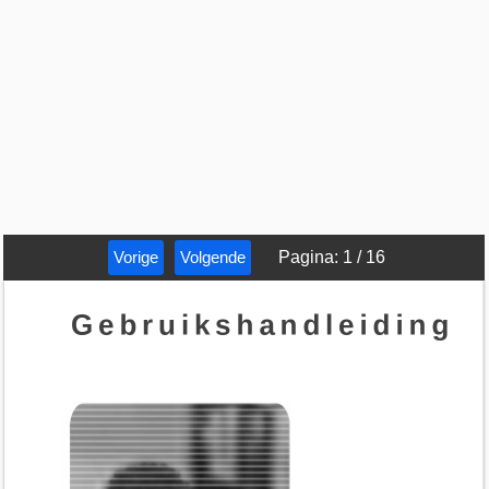
Vorige
Volgende
Pagina
:
1
/
16