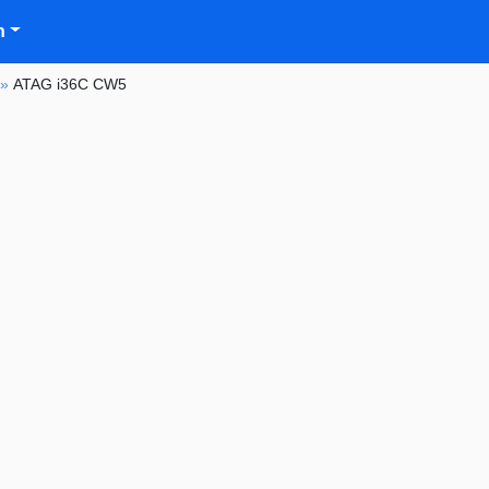
n
»
ATAG i36C CW5