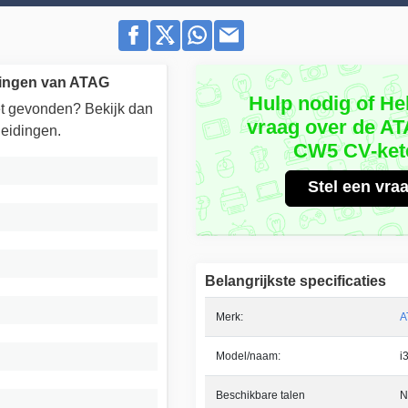
dingen van ATAG
Hulp nodig of He
iet gevonden? Bekijk dan
vraag over de A
eidingen.
CW5 CV-ket
Stel een vra
Belangrijkste specificaties
Merk:
A
Model/naam:
i
Beschikbare talen
N