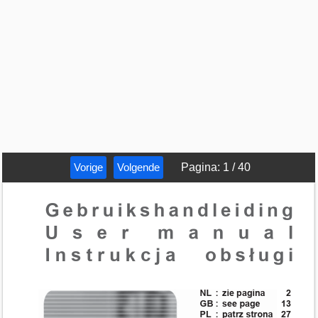
Vorige
Volgende
Pagina
:
1
/
40