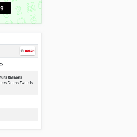
ag
25
its Italiaans
gees Deens Zweeds