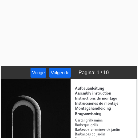
Vorige
Volgende
Pagina
:
1
/
10