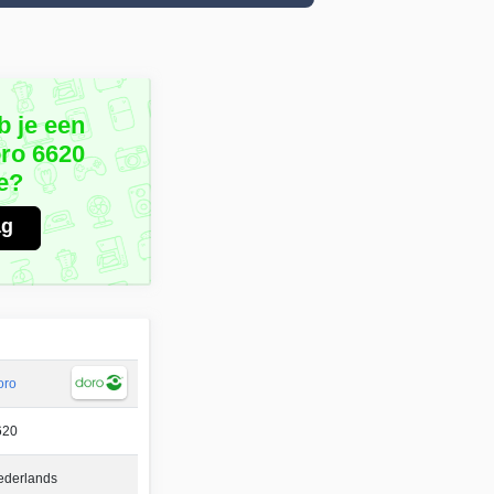
b je een
oro 6620
e?
ag
oro
620
ederlands