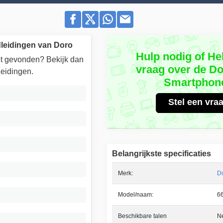
leidingen van Doro
Hulp nodig of He
iet gevonden? Bekijk dan
vraag over de D
eidingen.
Smartphon
Stel een vra
Belangrijkste specificaties
Merk:
D
Model/naam:
6
Beschikbare talen
N