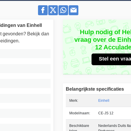
dingen van Einhell
Hulp nodig of He
iet gevonden? Bekijk dan
vraag over de Einh
eidingen.
12 Acculad
Stel een vra
Belangrijkste specificaties
Merk:
Einhell
Model/naam:
CE-JS 12
Beschikbare
Nederlands Duits It
talen
Portugees