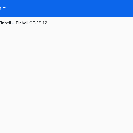
n
Einhell
»
Einhell CE-JS 12