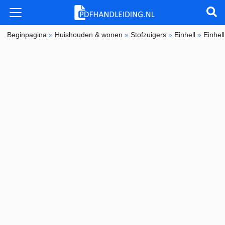
Beginpagina
»
Huishouden & wonen
»
Stofzuigers
»
Einhell
»
Einhel