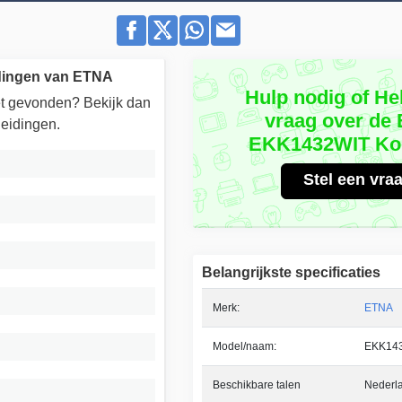
idingen van ETNA
Hulp nodig of He
iet gevonden? Bekijk dan
vraag over de
eidingen.
EKK1432WIT Koe
Stel een vra
Belangrijkste specificaties
Merk:
ETNA
Model/naam:
EKK14
Beschikbare talen
Nederl