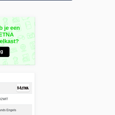
b je een
 ETNA
lkast?
ag
32WIT
ands Engels