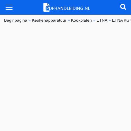
Beginpagina
»
Keukenapparatuur
»
Kookplaten
»
ETNA
»
ETNA KG