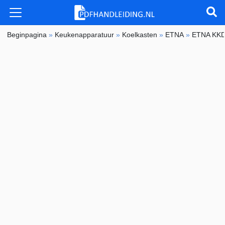
Beginpagina
»
Keukenapparatuur
»
Koelkasten
»
ETNA
»
ETNA KK