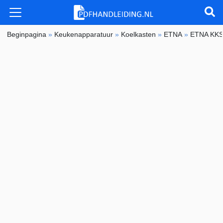
Beginpagina
»
Keukenapparatuur
»
Koelkasten
»
ETNA
»
ETNA KK