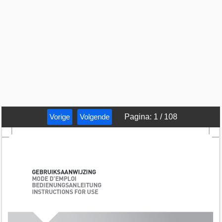
Vorige
Volgende
Pagina
:
1
/
108