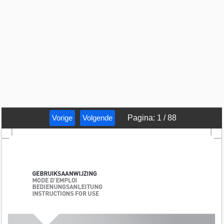
Vorige
Volgende
Pagina
:
1
/
88