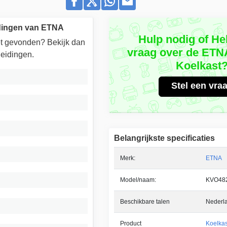
idingen van ETNA
Hulp nodig of He
iet gevonden? Bekijk dan
vraag over de ET
eidingen.
Koelkast
Stel een vra
Belangrijkste specificaties
Merk:
ETNA
Model/naam:
KVO48
Beschikbare talen
Nederl
Product
Koelkas