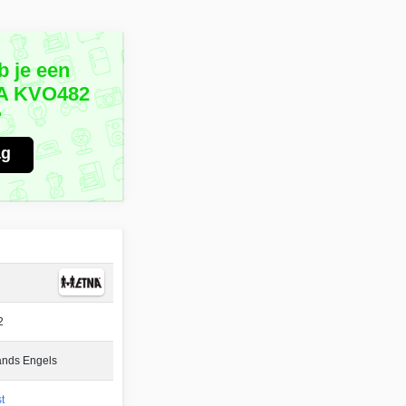
b je een
NA KVO482
?
ag
2
ands Engels
t