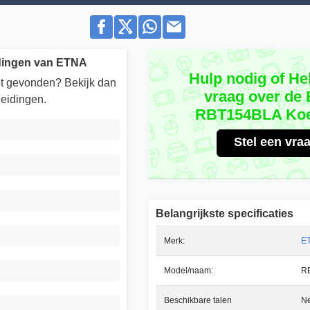
idingen van ETNA
Hulp nodig of He
iet gevonden? Bekijk dan
vraag over de
eidingen.
RBT154BLA Koe
Stel een vra
Belangrijkste specificaties
Merk:
E
Model/naam:
R
Beschikbare talen
Ne