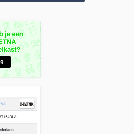
b je een
 ETNA
lkast?
ag
TNA
BT154BLA
derlands