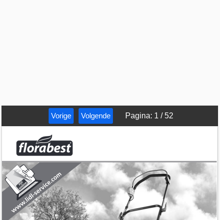
Vorige
Volgende
Pagina
:
1
/
52