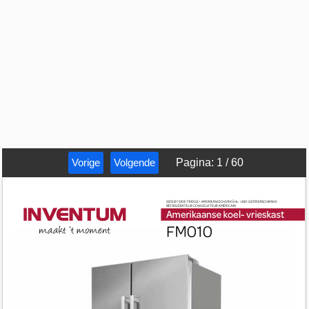
Vorige
Volgende
Pagina
:
1
/
60