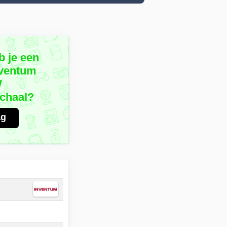
b je een
nventum
W
chaal?
ag