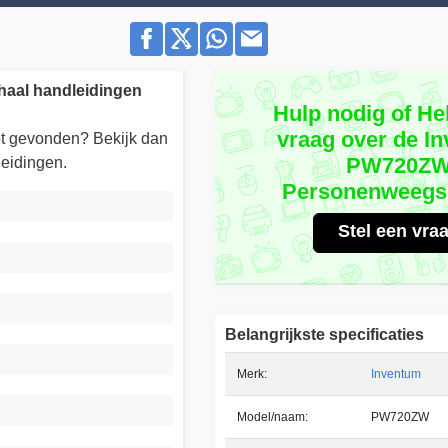
aal handleidingen
Hulp nodig of He
vraag over de I
iet gevonden? Bekijk dan
PW720Z
eidingen.
Personenweegs
Stel een vra
Belangrijkste specificaties
Merk:
Inventum
Model/naam:
PW720ZW