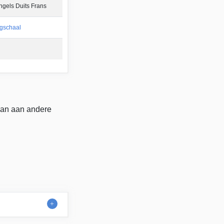
gels Duits Frans
gschaal
 dan aan andere