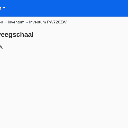
n
en
»
Inventum
»
Inventum PW720ZW
eegschaal
W.