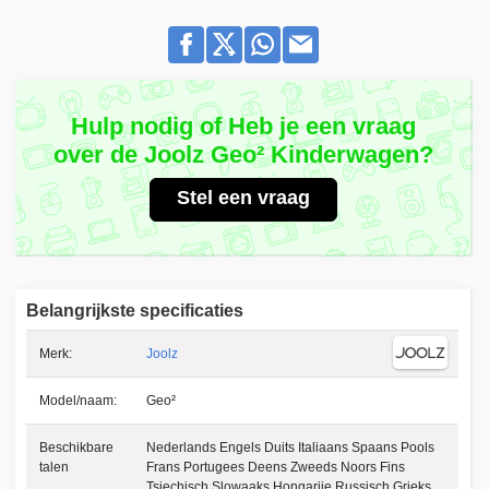
Hulp nodig of Heb je een vraag
over de Joolz Geo² Kinderwagen?
Stel een vraag
Belangrijkste specificaties
Merk:
Joolz
Model/naam:
Geo²
Beschikbare
Nederlands Engels Duits Italiaans Spaans Pools
talen
Frans Portugees Deens Zweeds Noors Fins
Tsjechisch Slowaaks Hongarije Russisch Grieks