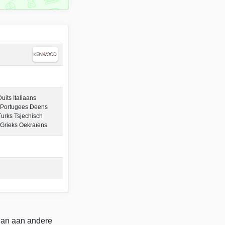
its Italiaans
 Portugees Deens
urks Tsjechisch
Grieks Oekraïens
 dan aan andere