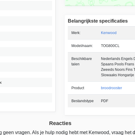
Belangrijkste specificaties
Merk:
Kenwood
Model/naam:
TOG800CL
Beschikbare
Nederlands Engels Du
talen
Spaans Pools Frans
Zweeds Noors Fins T
Slowaaks Hongarije 
x
Product
broodrooster
Bestandstype
PDF
Reacties
g geen vragen. Als je hulp nodig hebt met Kenwood, vraag het