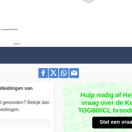
dleidingen van
Hulp nodig of He
vraag over de 
iet gevonden? Bekijk dan
TOG800CL broodr
eidingen.
Stel een vra