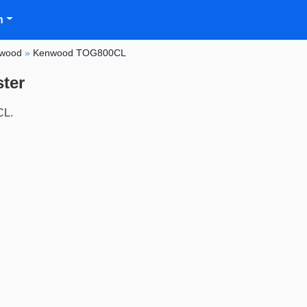
n
wood
»
Kenwood TOG800CL
ter
CL.