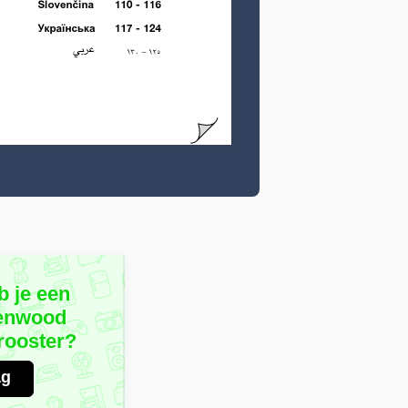
b je een
Kenwood
ooster?
ag