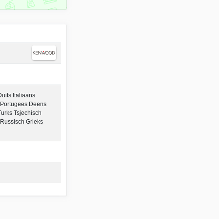
its Italiaans
 Portugees Deens
urks Tsjechisch
Russisch Grieks