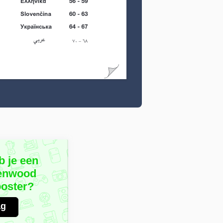
b je een
Kenwood
oster?
ag