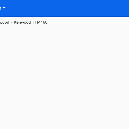
n
wood
»
Kenwood TTM460
r