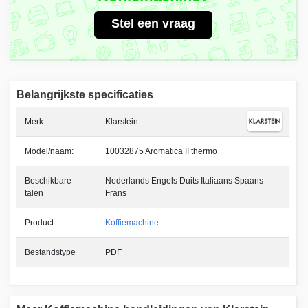
Stel een vraag
Belangrijkste specificaties
Merk:
Klarstein
Model/naam:
10032875 Aromatica II thermo
Beschikbare
Nederlands Engels Duits Italiaans Spaans
talen
Frans
Product
Koffiemachine
Bestandstype
PDF