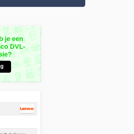
b je een
nco DVL-
sie?
ag