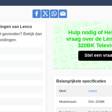
idingen van Lenco
Hulp nodig of He
iet gevonden? Bekijk dan
vraag over de Le
eidingen.
320BK Televi
Stel een vra
Belangrijkste specificaties
Merk:
Lenco
Model/naam:
DVL-320BK