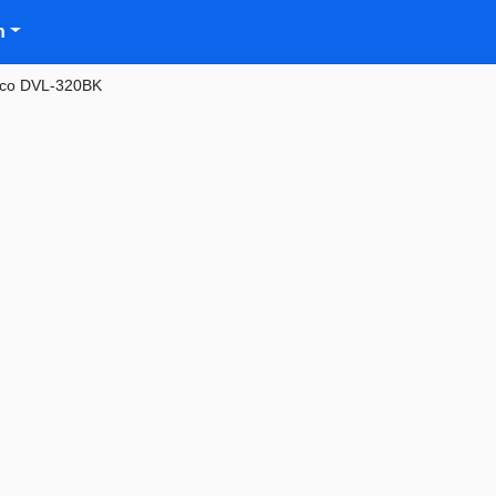
n
co DVL-320BK