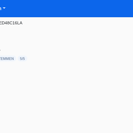
n
ED48C16LA
.
TEMMEN
5
/5