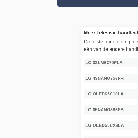
Meer Televisie handlei
De juiste handleiding n
één van de andere handl
LG 32LM6370PLA
LG 43NANO756PR
LG OLED65C16LA
LG 65NANO886PB
LG OLED55CX6LA