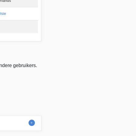
rlands
isie
ndere gebruikers.