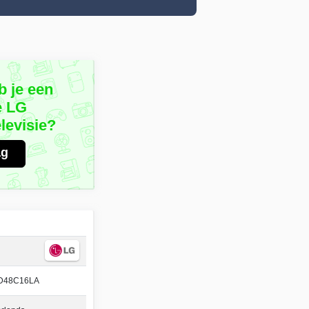
b je een
e LG
evisie?
ag
D48C16LA