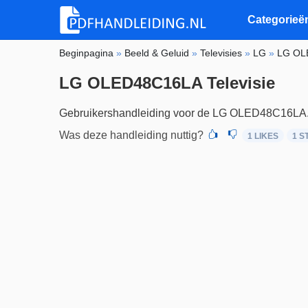
Categorieë
Beginpagina
»
Beeld & Geluid
»
Televisies
»
LG
»
LG OL
LG OLED48C16LA Televisie
Gebruikershandleiding voor de LG OLED48C16LA
Was deze handleiding nuttig?
1 LIKES
1
S