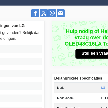
dingen van LG
Hulp nodig of He
iet gevonden? Bekijk dan
vraag over d
eidingen.
OLED48C16LA Tel
Stel een vra
Belangrijkste specificaties
Merk:
LG
Model/naam:
OLE