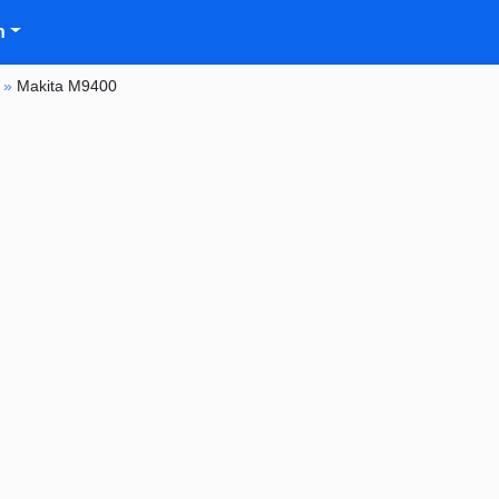
n
»
Makita M9400