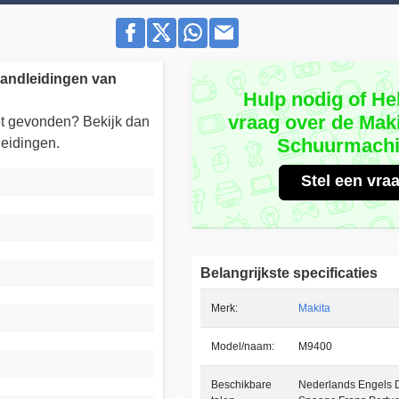
andleidingen van
Hulp nodig of He
vraag over de Mak
iet gevonden? Bekijk dan
Schuurmach
eidingen.
Stel een vra
Belangrijkste specificaties
Merk:
Makita
Model/naam:
M9400
Beschikbare
Nederlands Engels Du