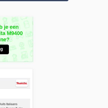
b je een
ita M9400
ine?
ag
its Italiaans