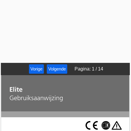
Vorige
Volgende
Pagina
:
1
/
14