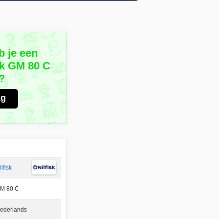
b je een
sk GM 80 C
?
ag
ilfisk
M 80 C
ederlands