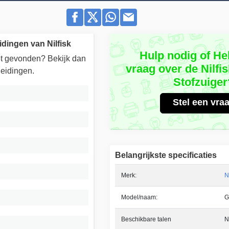
idingen van Nilfisk
Hulp nodig of He
iet gevonden? Bekijk dan
vraag over de Nilfi
eidingen.
Stofzuiger
Stel een vra
Belangrijkste specificaties
Merk:
N
Model/naam:
G
Beschikbare talen
N