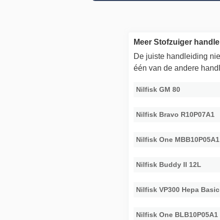
Meer Stofzuiger handle
De juiste handleiding n
één van de andere handl
Nilfisk GM 80
Nilfisk Bravo R10P07A1
Nilfisk One MBB10P05A1
Nilfisk Buddy II 12L
Nilfisk VP300 Hepa Basic
Nilfisk One BLB10P05A1