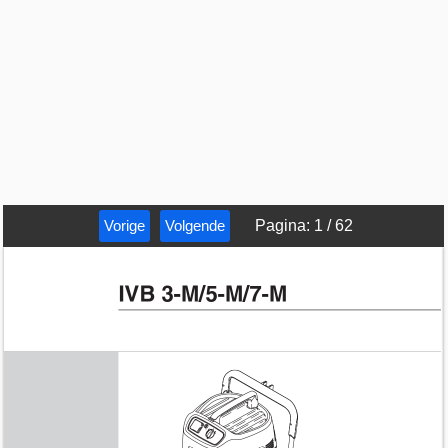
Vorige
Volgende
Pagina
:
1
/
62