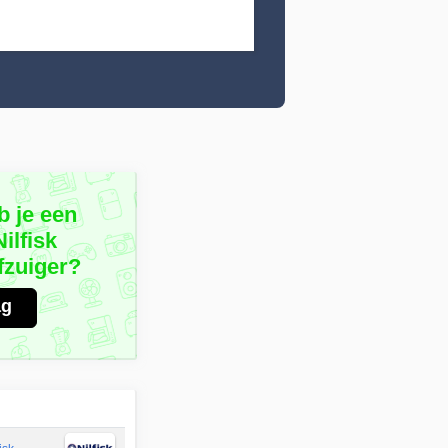
b je een
ilfisk
fzuiger?
ag