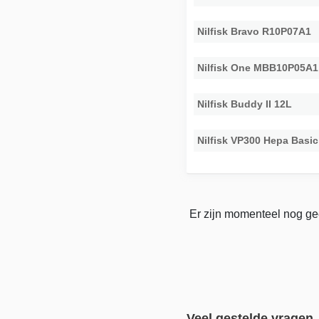
Nilfisk Bravo R10P07A1
Nilfisk One MBB10P05A1
Nilfisk Buddy II 12L
Nilfisk VP300 Hepa Basic
Er zijn momenteel nog gee
Veel gestelde vragen