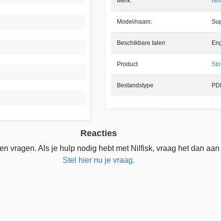
Merk:
Nilf
Model/naam:
Su
Beschikbare talen
Eng
Product
Sto
Bestandstype
PD
Reacties
n vragen. Als je hulp nodig hebt met Nilfisk, vraag het dan aan
Stel hier nu je vraag.