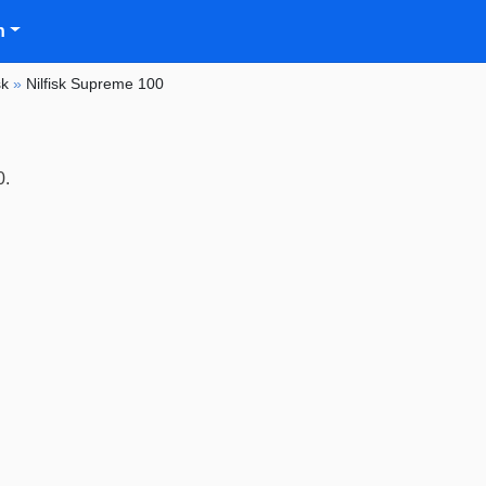
n
sk
»
Nilfisk Supreme 100
0.