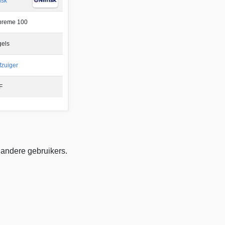
isk
preme 100
els
fzuiger
F
 andere gebruikers.