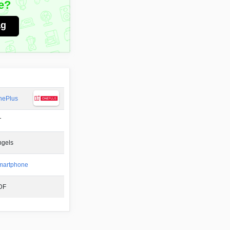
e?
ag
nePlus
T
ngels
martphone
DF