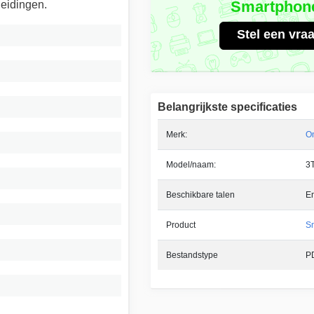
Smartphon
eidingen.
Stel een vra
Belangrijkste specificaties
Merk:
O
Model/naam:
3
Beschikbare talen
E
Product
S
Bestandstype
P