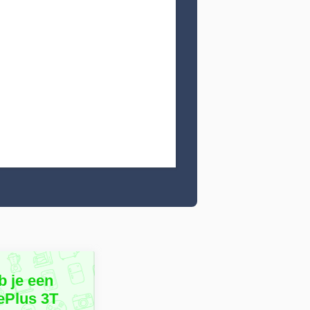
b je een
ePlus 3T