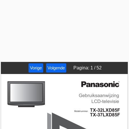
Vorige
Volgende
Pagina
:
1
/
52