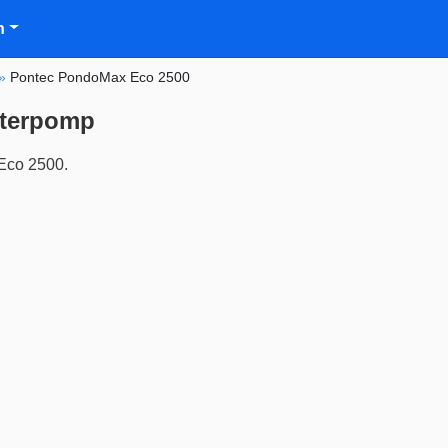
n
»
Pontec PondoMax Eco 2500
aterpomp
Eco 2500.