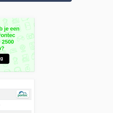
b je een
Pontec
 2500
p?
ag
0