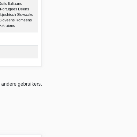
its Italiaans
 Portugees Deens
Tsjechisch Slowaaks
 Sloveens Romeens
Oekraïens
 andere gebruikers.