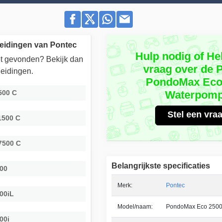
eidingen van Pontec
Hulp nodig of He
iet gevonden? Bekijk dan
vraag over de 
eidingen.
PondoMax Eco
500 C
Waterpom
Stel een vra
1500 C
7500 C
Belangrijkste specificaties
00
Merk:
Pontec
00iL
Model/naam:
PondoMax Eco 250
00i