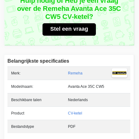
Hulp nodig of Heb je een vraag
over de Remeha Avanta Ace 35C
CW5 CV-ketel?
Stel een vraag
Belangrijkste specificaties
Merk:
Remeha
Model/naam:
Avanta Ace 35C CW5
Beschikbare talen
Nederlands
Product
CV-ketel
Bestandstype
PDF