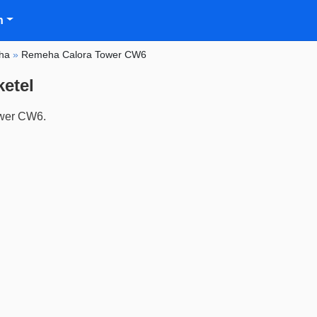
n
ha
»
Remeha Calora Tower CW6
etel
ower CW6.