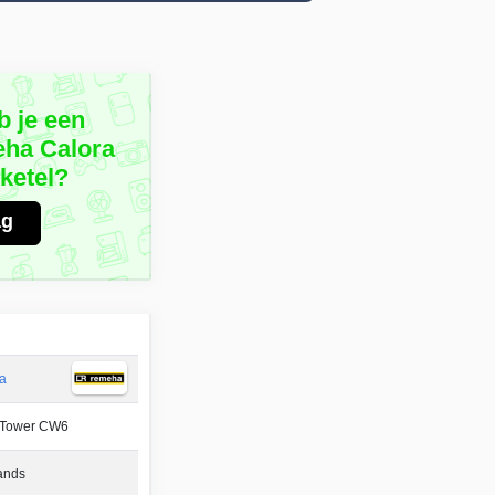
b je een
eha Calora
ketel?
ag
a
 Tower CW6
ands