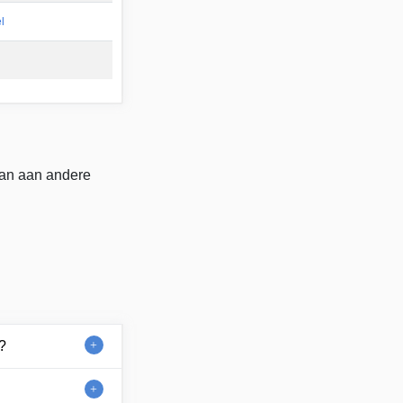
l
dan aan andere
?