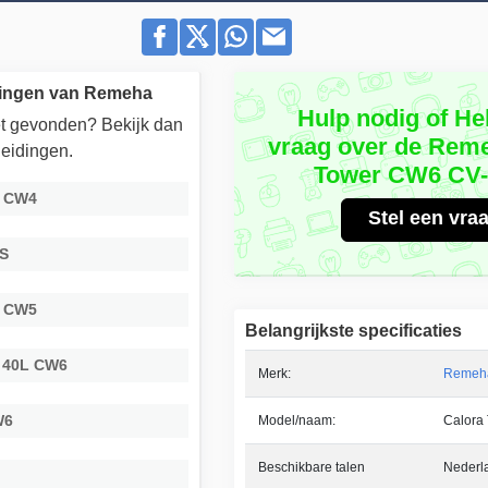
dingen van Remeha
Hulp nodig of He
iet gevonden? Bekijk dan
vraag over de Rem
eidingen.
Tower CW6 CV-
C CW4
Stel een vra
DS
C CW5
Belangrijkste specificaties
L 40L CW6
Merk:
Remeh
W6
Model/naam:
Calora
Beschikbare talen
Nederl