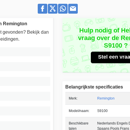
an Remington
Hulp nodig of He
iet gevonden? Bekijk dan
vraag over de R
eidingen.
S9100 ?
Stel een vra
Belangrijkste specificaties
Merk:
Remington
Model/naam:
S9100
Beschikbare
Nederlands Engels Du
talen
Spaans Pools Frans