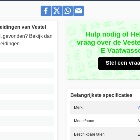
eidingen van Vestel
Hulp nodig of He
iet gevonden? Bekijk dan
vraag over de Vest
eidingen.
E Vaatwass
Stel een vra
Belangrijkste specificaties
Merk:
V
Model/naam:
A
Beschikbare talen
E