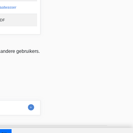
aatwasser
DF
 andere gebruikers.
Contact
Over ons
Gebruiksvoorwaarden