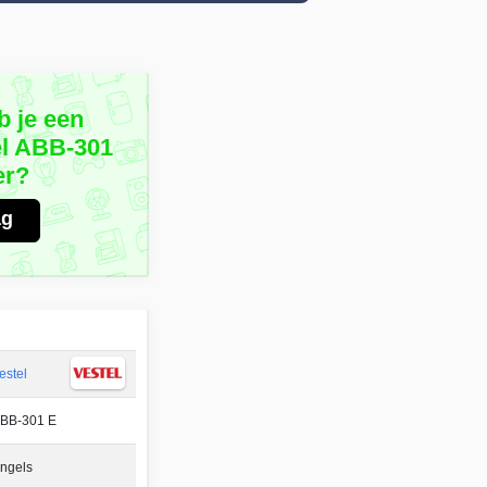
b je een
el ABB-301
er?
ag
estel
BB-301 E
ngels