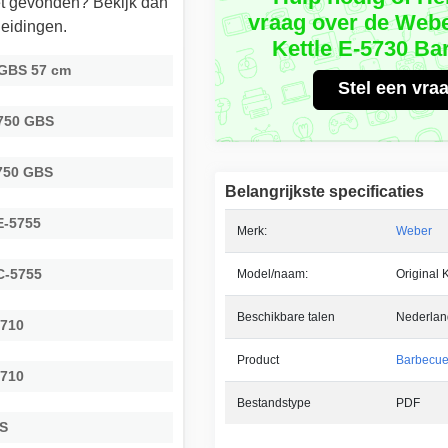
iet gevonden? Bekijk dan
vraag over de Webe
eidingen.
Kettle E-5730 B
 GBS 57 cm
Stel een vra
5750 GBS
750 GBS
Belangrijkste specificaties
E-5755
Merk:
Weber
C-5755
Model/naam:
Original 
Beschikbare talen
Nederlan
5710
Product
Barbecu
4710
Bestandstype
PDF
BS