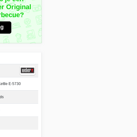
r Original
arbecue?
ag
Kettle E-5730
ds
e