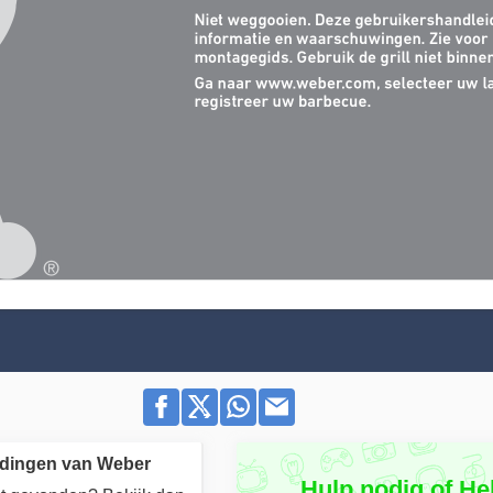
idingen van Weber
Hulp nodig of He