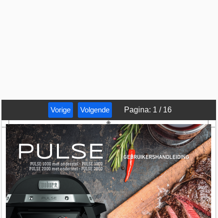
Vorige
Volgende
Pagina
:
1
/
16