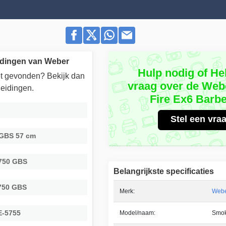
idingen van Weber
Hulp nodig of He
iet gevonden? Bekijk dan
vraag over de We
eidingen.
Fire Ex6 Barb
Stel een vra
 GBS 57 cm
5750 GBS
Belangrijkste specificaties
750 GBS
Merk:
Web
E-5755
Model/naam:
Smok