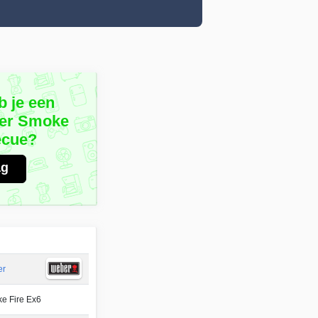
b je een
ber Smoke
ecue?
ag
er
e Fire Ex6