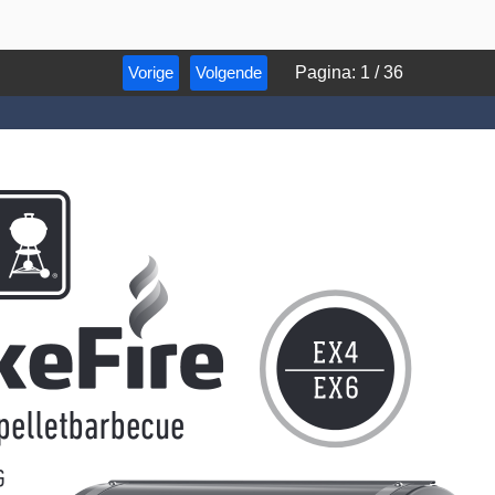
Vorige
Volgende
Pagina
:
1
/
36