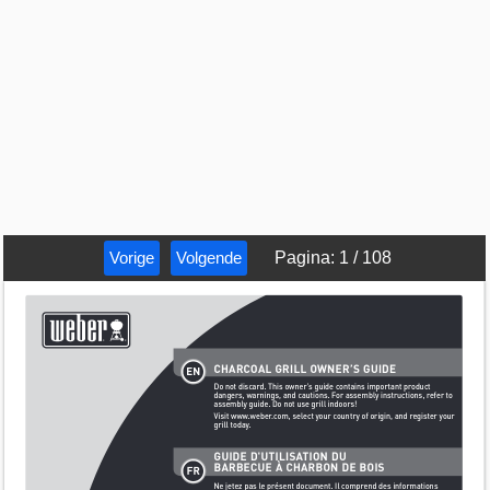
Vorige
Volgende
Pagina
:
1
/
108