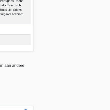
 Portugees Deens
urks Tsjechisch
Russisch Grieks
ulgaars Arabisch
dan aan andere