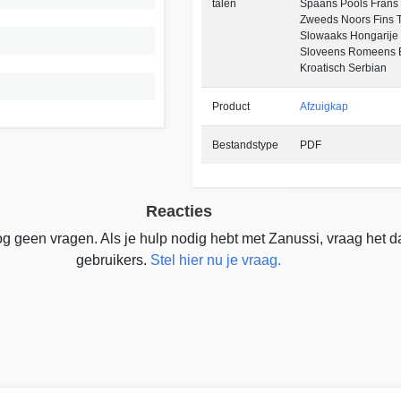
talen
Spaans Pools Frans
Zweeds Noors Fins T
Slowaaks Hongarije 
Sloveens Romeens B
Kroatisch Serbian
Product
Afzuigkap
Bestandstype
PDF
Reacties
g geen vragen. Als je hulp nodig hebt met Zanussi, vraag het 
gebruikers.
Stel hier nu je vraag.