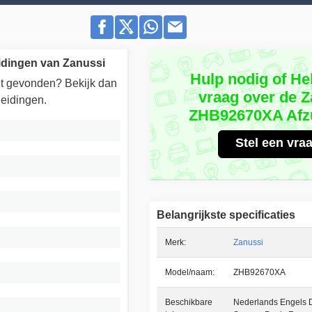
idingen van Zanussi
Hulp nodig of He
iet gevonden? Bekijk dan
vraag over de Z
eidingen.
ZHB92670XA Afz
Stel een vra
Belangrijkste specificaties
Merk:
Zanussi
Model/naam:
ZHB92670XA
Beschikbare
Nederlands Engels Du