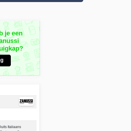
b je een
anussi
uigkap?
ag
its Italiaans