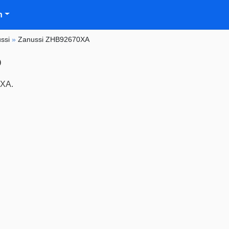
n
ssi
»
Zanussi ZHB92670XA
p
0XA.