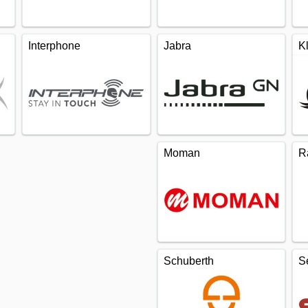
Interphone
Jabra
K
Moman
R
Schuberth
S