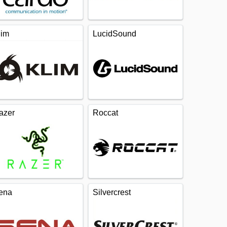
lim
LucidSound
azer
Roccat
ena
Silvercrest