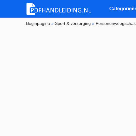
Categorieë
Beginpagina
»
Sport & verzorging
»
Personenweegschal