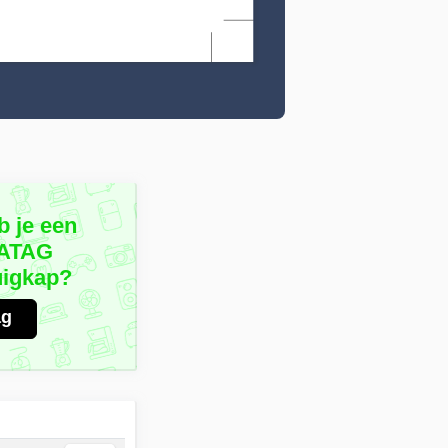
b je een
 ATAG
igkap?
ag