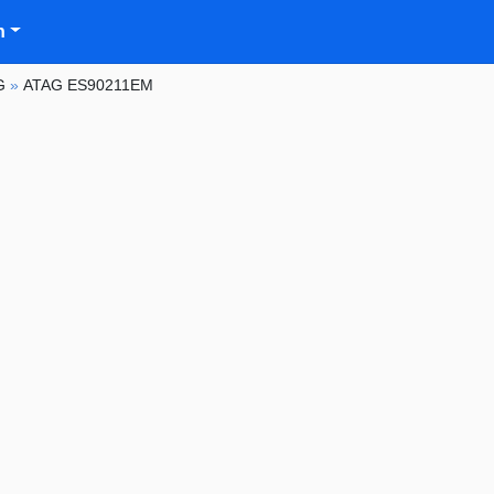
n
G
»
ATAG ES90211EM
.